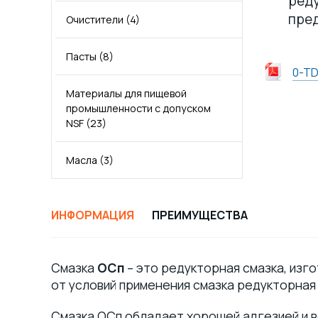
реду
Моторное масло для
пред
дизельных двигателей Евро-3
Очистители
(4)
Моторное масло SN
(6)
(7)
Пасты
(8)
Моторное масло SP GF-6
(3)
Моторные масла для
0-T
коммерческого транспорта по
Материалы для пищевой
ГОСТ
(11)
Моторное масло C3
(2)
промышленности с допуском
NSF
(23)
Масла
(3)
ИНФОРМАЦИЯ
ПРЕИМУЩЕСТВА
Смазка
ОСп
– это редукторная смазка, изг
от условий применения смазка редукторная 
Смазка ОСп обладает хорошей адгезией и 