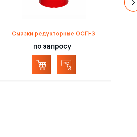
Смазки редукторные ОСП-З
И
по запросу