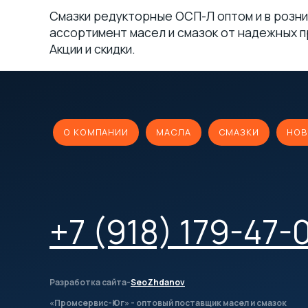
Смазки редукторные ОСП-Л оптом и в розни
ассортимент масел и смазок от надежных пр
Акции и скидки.
О КОМПАНИИ
МАСЛА
СМАЗКИ
НОВ
+7 (918) 179-47-
Разработка сайта-
SeoZhdanov
«Промсервис-Юг» - оптовый поставщик масел и смазок