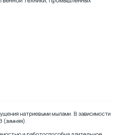
твенной техники, промышленных
гущения натриевыми мылами. В зависимости
 (зимняя).
аемостью и работоспособна длительное