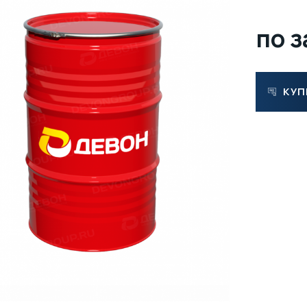
по 
КУП