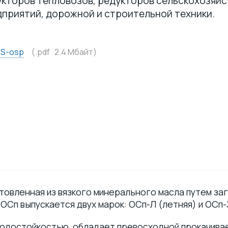
кторов тепловозов, редукторов сельскохозяйс
приятий, дорожной и строительной техники.
DS-osp
(.pdf 2.4 Mбайт)
отовленная из вязкого минерального масла путем за
ОСп выпускается двух марок: ОСп-Л (летняя) и ОСп-З
водостойкостью, обладает превосходной прокачив