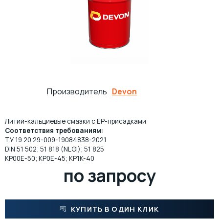
ПРОКАТНЫЕ МАСЛА
МНОГОЦЕЛЕВЫЕ СМАЗКИ
ОСЕВЫЕ МАСЛА
ИНДУСТРИАЛЬНЫЕ СМАЗКИ
ТЕХНОЛОГИЧЕСКИЕ СМАЗКИ
МОТОРНОЕ МАСЛО ДЛЯ СУДОВЫХ ДВИГАТЕЛЕЙ
Производитель
Devon
МАСЛА ДЛЯ НАПРАВЛЯЮЩИХ СКОЛЬЖЕНИЯ
ЖЕЛЕЗНОДОРОЖНЫЕ СМАЗКИ
Литий-кальциевые смазки с EP-присадками
КОМПРЕССОРНОЕ МАСЛО
КАНАТНЫЕ СМАЗКИ
Соответствия требованиям:
ТУ 19.20.29-009-19084838-2021
DIN 51 502; 51 818 (NLGI); 51 825
ТУРБИННЫЕ МАСЛА
СИЛИКОНОВЫЕ СМАЗКИ
KP00E-50; KP0E-45; KP1K-40
по запросу
СПЕЦИАЛЬНЫЕ МАСЛА
АНТИФРИКЦИОННЫЕ СМАЗКИ
МАСЛА ОБЩЕГО НАЗНАЧЕНИЯ (БАЗОВЫЕ)
ОЧИСТИТЕЛИ
КУПИТЬ В ОДИН КЛИК