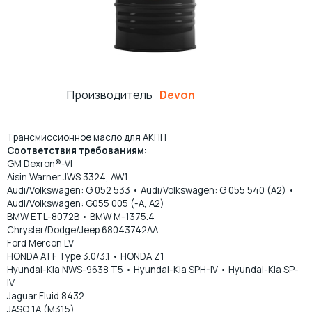
ПРОКАТНЫЕ МАСЛА
МНОГОЦЕЛЕВЫЕ СМАЗКИ
ОСЕВЫЕ МАСЛА
ИНДУСТРИАЛЬНЫЕ СМАЗКИ
Производитель
Devon
ТЕХНОЛОГИЧЕСКИЕ СМАЗКИ
МОТОРНОЕ МАСЛО ДЛЯ СУДОВЫХ ДВИГАТЕЛЕЙ
Трансмиссионное масло для АКПП
МАСЛА ДЛЯ НАПРАВЛЯЮЩИХ СКОЛЬЖЕНИЯ
ЖЕЛЕЗНОДОРОЖНЫЕ СМАЗКИ
Соответствия требованиям:
GM Dexron®-VI
Aisin Warner JWS 3324, AW1
КОМПРЕССОРНОЕ МАСЛО
КАНАТНЫЕ СМАЗКИ
Audi/Volkswagen: G 052 533 • Audi/Volkswagen: G 055 540 (A2) •
Audi/Volkswagen: G055 005 (-A, A2)
BMW ETL-8072B • BMW M-1375.4
ТУРБИННЫЕ МАСЛА
СИЛИКОНОВЫЕ СМАЗКИ
Chrysler/Dodge/Jeep 68043742AA
Ford Mercon LV
HONDA ATF Type 3.0/3.1 • HONDA Z1
СПЕЦИАЛЬНЫЕ МАСЛА
АНТИФРИКЦИОННЫЕ СМАЗКИ
Hyundai-Kia NWS-9638 T5 • Hyundai-Kia SPH-IV • Hyundai-Kia SP-
IV
МАСЛА ОБЩЕГО НАЗНАЧЕНИЯ (БАЗОВЫЕ)
ОЧИСТИТЕЛИ
Jaguar Fluid 8432
JASO 1A (M315)