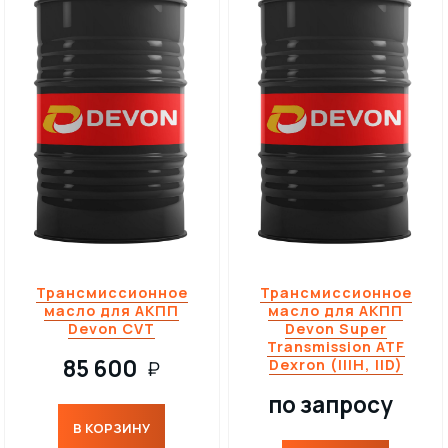
Трансмиссионное
Трансмиссионное
масло для АКПП
масло для АКПП
Devon CVT
Devon Super
Transmission ATF
85 600
Dexron (IIIH, IID)
₽
по запросу
В КОРЗИНУ