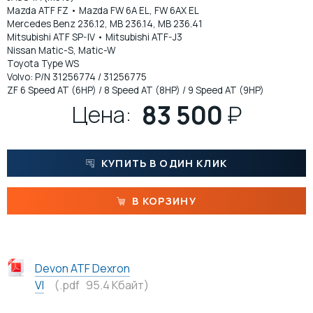
Mazda ATF FZ • Mazda FW 6A EL, FW 6AX EL
ПАСТЫ
Mercedes Benz 236.12, MB 236.14, MB 236.41
Mitsubishi ATF SP-IV • Mitsubishi ATF-J3
Nissan Matic-S, Matic-W
МАТЕРИАЛЫ ДЛЯ ПИЩЕВОЙ ПРОМЫШЛЕННОСТИ С ДОПУСКОМ NSF
Toyota Type WS
Volvo: P/N 31256774 / 31256775
ZF 6 Speed AT (6HP) / 8 Speed AT (8HP) / 9 Speed AT (9HP)
МАСЛА
83 500
₽
Цена:
КУПИТЬ В ОДИН КЛИК
В КОРЗИНУ
Devon ATF Dexron
VI
(.pdf 95.4 Кбайт)