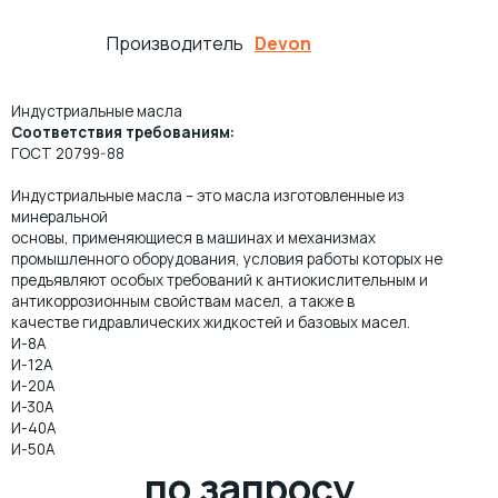
Производитель
Devon
ПРОКАТНЫЕ МАСЛА
МНОГОЦЕЛЕВЫЕ СМАЗКИ
Индустриальные масла
ОСЕВЫЕ МАСЛА
ИНДУСТРИАЛЬНЫЕ СМАЗКИ
Соответствия требованиям:
ГОСТ 20799-88
ТЕХНОЛОГИЧЕСКИЕ СМАЗКИ
МОТОРНОЕ МАСЛО ДЛЯ СУДОВЫХ ДВИГАТЕЛЕЙ
Индустриальные масла – это масла изготовленные из
минеральной
МАСЛА ДЛЯ НАПРАВЛЯЮЩИХ СКОЛЬЖЕНИЯ
ЖЕЛЕЗНОДОРОЖНЫЕ СМАЗКИ
основы, применяющиеся в машинах и механизмах
промышленного оборудования, условия работы которых не
предъявляют особых требований к антиокислительным и
КОМПРЕССОРНОЕ МАСЛО
КАНАТНЫЕ СМАЗКИ
антикоррозионным свойствам масел, а также в
качестве гидравлических жидкостей и базовых масел.
И-8А
ТУРБИННЫЕ МАСЛА
СИЛИКОНОВЫЕ СМАЗКИ
И-12А
И-20А
И-30А
СПЕЦИАЛЬНЫЕ МАСЛА
АНТИФРИКЦИОННЫЕ СМАЗКИ
И-40А
И-50А
МАСЛА ОБЩЕГО НАЗНАЧЕНИЯ (БАЗОВЫЕ)
ОЧИСТИТЕЛИ
по запросу