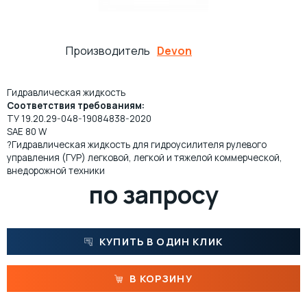
ПРОКАТНЫЕ МАСЛА
МНОГОЦЕЛЕВЫЕ СМАЗКИ
Производитель
Devon
ОСЕВЫЕ МАСЛА
ИНДУСТРИАЛЬНЫЕ СМАЗКИ
Гидравлическая жидкость
Соответствия требованиям:
ТЕХНОЛОГИЧЕСКИЕ СМАЗКИ
МОТОРНОЕ МАСЛО ДЛЯ СУДОВЫХ ДВИГАТЕЛЕЙ
ТУ 19.20.29-048-19084838-2020
SAE 80 W
?Гидравлическая жидкость для гидроусилителя рулевого
МАСЛА ДЛЯ НАПРАВЛЯЮЩИХ СКОЛЬЖЕНИЯ
ЖЕЛЕЗНОДОРОЖНЫЕ СМАЗКИ
управления (ГУР) легковой, легкой и тяжелой коммерческой,
внедорожной техники
КОМПРЕССОРНОЕ МАСЛО
КАНАТНЫЕ СМАЗКИ
по запросу
ТУРБИННЫЕ МАСЛА
СИЛИКОНОВЫЕ СМАЗКИ
КУПИТЬ В ОДИН КЛИК
СПЕЦИАЛЬНЫЕ МАСЛА
АНТИФРИКЦИОННЫЕ СМАЗКИ
В КОРЗИНУ
МАСЛА ОБЩЕГО НАЗНАЧЕНИЯ (БАЗОВЫЕ)
ОЧИСТИТЕЛИ