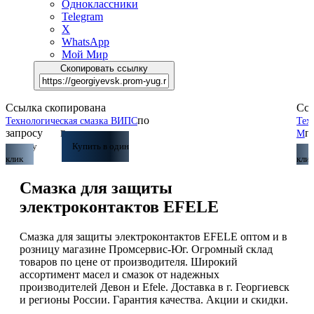
Одноклассники
Telegram
X
WhatsApp
Мой Мир
Скопировать ссылку
Ссылка скопирована
Ссы
по
Технологическая смазка ВИПС
Тех
запросу
п
М
В
корзину
Купить в один
кор
клик
клик
Смазка для защиты
электроконтактов EFELE
Смазка для защиты электроконтактов EFELE оптом и в
розницу магазине Промсервис-Юг. Огромный склад
товаров по цене от производителя. Широкий
ассортимент масел и смазок от надежных
производителей Девон и Efele. Доставка в г. Георгиевск
и регионы России. Гарантия качества. Акции и скидки.