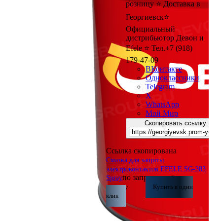
розницу ⭐ Доставка в
Георгиевск⭐
Официальный
дистрибьютор Девон и
Efele ⭐ Тел.+7 (918)
179-47-09
ВКонтакте
Одноклассники
Telegram
X
WhatsApp
Мой Мир
Скопировать ссылку
Ссылка скопирована
Смазка для защиты
электроконтактов EFELE SG-383
по запросу
Spray
В
корзину
Купить в один
клик