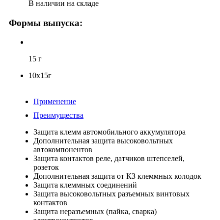
В наличии на складе
Материалы для пищевой промышленности с допуском NSF
Формы выпуска:
Масла
15 г
10x15г
Применение
Преимущества
Защита клемм автомобильного аккумулятора
Дополнительная защита высоковольтных
автокомпонентов
Защита контактов реле, датчиков штепселей,
розеток
Дополнительная защита от КЗ клеммных колодок
Защита клеммных соединений
Защита высоковольтных разъемных винтовых
контактов
Защита неразъемных (пайка, сварка)